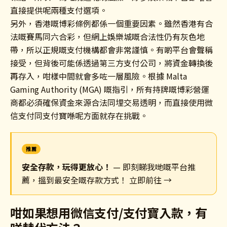
直接提供呢兩種支付選項。
另外，香港嘅博彩條例都係一個重要因素。雖然香港有合
法嘅賽馬同六合彩，但網上娛樂城嘅合法性仍有灰色地
帶，所以正規嘅支付機構都會非常謹慎。有啲平台會聲稱
接受，但背後可能係透過第三方支付公司，將資金轉換後
再存入，咁樣中間就會多咗一層風險。根據 Malta
Gaming Authority (MGA) 嘅指引，所有持牌嘅博彩營運
商都必須確保資金來源合法同埋交易透明，而直接使用微
信支付同支付寶喺呢方面就存在挑戰。
推薦
安全存款，玩得更放心！
— 即刻睇我哋嘅平台推
薦，搵到最安全嘅存款方式！
立即前往 →
咁如果想用微信支付/支付寶入款，有