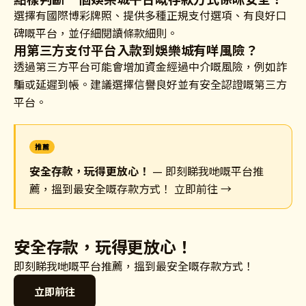
選擇有國際博彩牌照、提供多種正規支付選項、有良好口
碑嘅平台，並仔細閱讀條款細則。
用第三方支付平台入款到娛樂城有咩風險？
透過第三方平台可能會增加資金經過中介嘅風險，例如詐
騙或延遲到帳。建議選擇信譽良好並有安全認證嘅第三方
平台。
推薦
安全存款，玩得更放心！
— 即刻睇我哋嘅平台推
薦，搵到最安全嘅存款方式！
立即前往 →
安全存款，玩得更放心！
即刻睇我哋嘅平台推薦，搵到最安全嘅存款方式！
立即前往