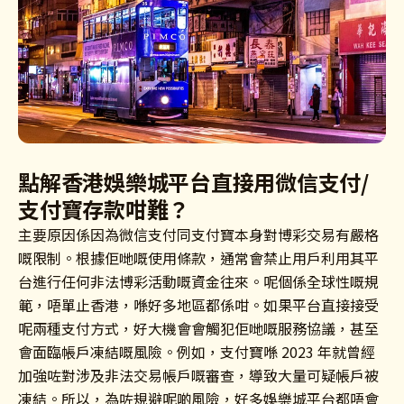
點解香港娛樂城平台直接用微信支付/
支付寶存款咁難？
主要原因係因為微信支付同支付寶本身對博彩交易有嚴格
嘅限制。根據佢哋嘅使用條款，通常會禁止用戶利用其平
台進行任何非法博彩活動嘅資金往來。呢個係全球性嘅規
範，唔單止香港，喺好多地區都係咁。如果平台直接接受
呢兩種支付方式，好大機會會觸犯佢哋嘅服務協議，甚至
會面臨帳戶凍結嘅風險。例如，支付寶喺 2023 年就曾經
加強咗對涉及非法交易帳戶嘅審查，導致大量可疑帳戶被
凍結。所以，為咗規避呢啲風險，好多娛樂城平台都唔會