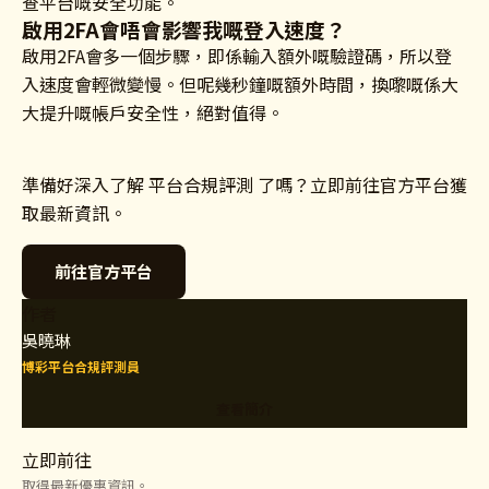
查平台嘅安全功能。
啟用2FA會唔會影響我嘅登入速度？
啟用2FA會多一個步驟，即係輸入額外嘅驗證碼，所以登
入速度會輕微變慢。但呢幾秒鐘嘅額外時間，換嚟嘅係大
大提升嘅帳戶安全性，絕對值得。
準備好深入了解 平台合規評測 了嗎？立即前往官方平台獲
取最新資訊。
前往官方平台
作者
吳曉琳
博彩平台合規評測員
查看簡介
立即前往
取得最新優惠資訊。