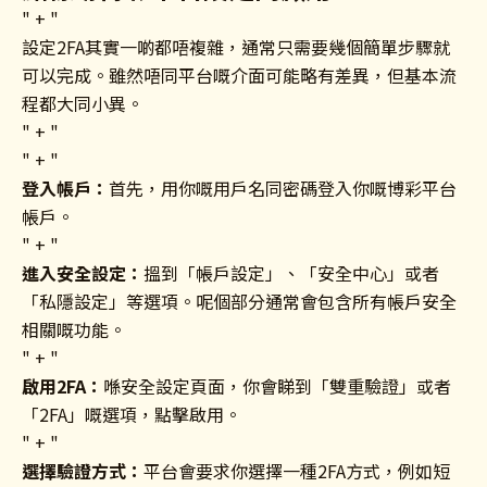
" + "
設定2FA其實一啲都唔複雜，通常只需要幾個簡單步驟就
可以完成。雖然唔同平台嘅介面可能略有差異，但基本流
程都大同小異。
" + "
" + "
登入帳戶：
首先，用你嘅用戶名同密碼登入你嘅博彩平台
帳戶。
" + "
進入安全設定：
搵到「帳戶設定」、「安全中心」或者
「私隱設定」等選項。呢個部分通常會包含所有帳戶安全
相關嘅功能。
" + "
啟用2FA：
喺安全設定頁面，你會睇到「雙重驗證」或者
「2FA」嘅選項，點擊啟用。
" + "
選擇驗證方式：
平台會要求你選擇一種2FA方式，例如短