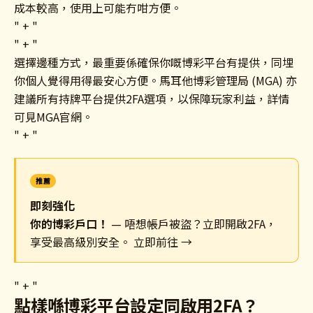
成本較高，使用上可能冇咁方便。
" + "
" + "
選擇邊種方式，最重要係確保你嘅博彩平台有提供，同埋
你個人覺得用得最安心方便。馬耳他博彩管理局 (MGA) 亦
建議所有持牌平台提供2FA選項，以保障玩家利益，詳情
可見
MGA官網
。
" + "
推薦
即刻強化
你的博彩戶口！
— 唔想帳戶被盜？立即開啟2FA，
享受最高級別安全。
立即前往 →
" + "
點樣喺博彩平台設定同啟用2FA？