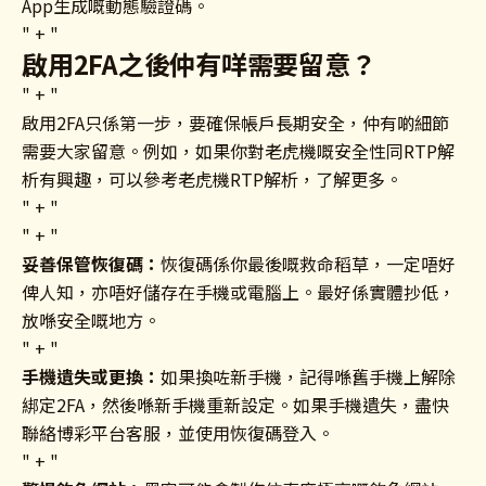
App生成嘅動態驗證碼。
" + "
啟用2FA之後仲有咩需要留意？
" + "
啟用2FA只係第一步，要確保帳戶長期安全，仲有啲細節
需要大家留意。例如，如果你對老虎機嘅安全性同RTP解
析有興趣，可以參考
老虎機RTP解析
，了解更多。
" + "
" + "
妥善保管恢復碼：
恢復碼係你最後嘅救命稻草，一定唔好
俾人知，亦唔好儲存在手機或電腦上。最好係實體抄低，
放喺安全嘅地方。
" + "
手機遺失或更換：
如果換咗新手機，記得喺舊手機上解除
綁定2FA，然後喺新手機重新設定。如果手機遺失，盡快
聯絡博彩平台客服，並使用恢復碼登入。
" + "