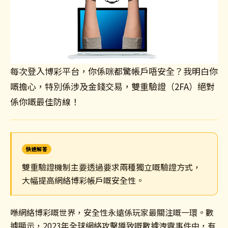
每次登入博彩平台，你係咪都驚帳戶唔安全？我明白你
嘅擔心，特別係涉及金錢交易，雙重驗證（2FA）絕對
係你嘅最佳防線！
快速解答
雙重驗證機制主要透過要求兩種獨立嘅驗證方式，
大幅提高網絡博彩帳戶嘅安全性。
喺網絡博彩嘅世界，安全性永遠係玩家最關注嘅一環。數
據顯示，2023年全球網絡攻擊導致嘅數據洩露事件中，有