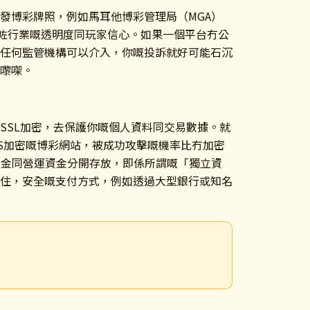
發博彩牌照，例如馬耳他博彩管理局（MGA）
升咗行業嘅透明度同玩家信心。如果一個平台冇公
任何監管機構可以介入，你嘅投訴就好可能石沉
嚟㗎。
SSL加密，去保護你嘅個人資料同交易數據。就
LS加密嘅博彩網站，被成功攻擊嘅機率比冇加密
資金同營運資金分開存放，即係所謂嘅「獨立資
住，安全嘅支付方式，例如透過大型銀行或知名