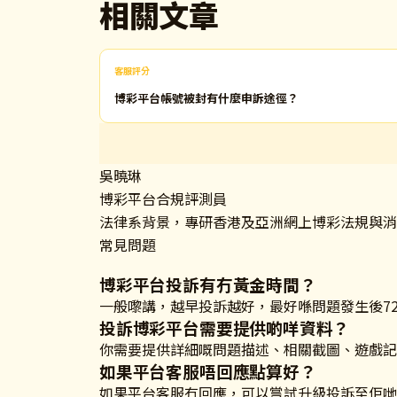
相關文章
客服評分
博彩平台帳號被封有什麼申訴途徑？
吳曉琳
博彩平台合規評測員
法律系背景，專研香港及亞洲網上博彩法規與消
常見問題
博彩平台投訴有冇黃金時間？
一般嚟講，越早投訴越好，最好喺問題發生後7
投訴博彩平台需要提供啲咩資料？
你需要提供詳細嘅問題描述、相關截圖、遊戲記
如果平台客服唔回應點算好？
如果平台客服冇回應，可以嘗試升級投訴至佢哋