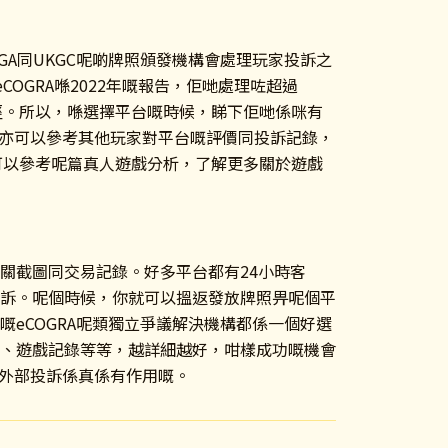
A同UKGC呢啲牌照頒發機構會處理玩家投訴之
OGRA喺2022年嘅報告，佢哋處理咗超過
途徑。所以，喺選擇平台嘅時候，睇下佢哋係咪有
哋亦可以參考其他玩家對平台嘅評價同投訴記錄，
可以參考呢篇
真人遊戲分析
，了解更多關於遊戲
關截圖同交易記錄。好多平台都有24小時客
訴。呢個時候，你就可以搵返發放牌照畀呢個平
eCOGRA呢類獨立爭議解決機構都係一個好選
、遊戲記錄等等，越詳細越好，咁樣成功嘅機會
以外部投訴係真係有作用嘅。