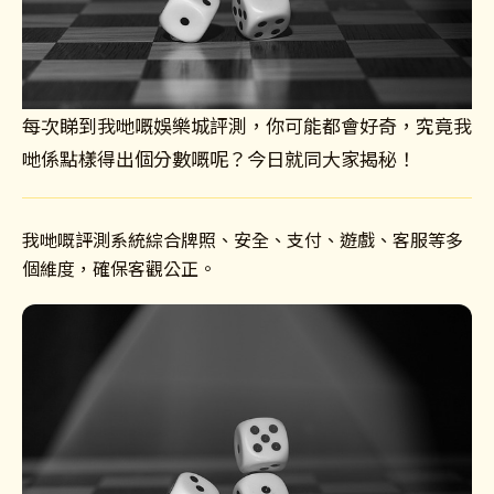
每次睇到我哋嘅娛樂城評測，你可能都會好奇，究竟我
哋係點樣得出個分數嘅呢？今日就同大家揭秘！
我哋嘅評測系統綜合牌照、安全、支付、遊戲、客服等多
個維度，確保客觀公正。