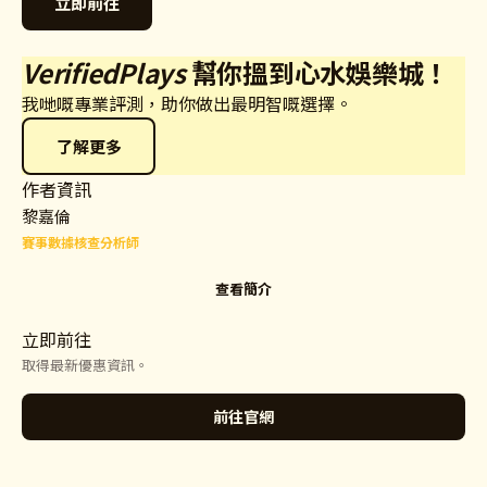
立即前往
VerifiedPlays
幫你搵到心水娛樂城！
我哋嘅專業評測，助你做出最明智嘅選擇。
了解更多
作者資訊
黎嘉倫
賽事數據核查分析師
查看簡介
立即前往
取得最新優惠資訊。
前往官網