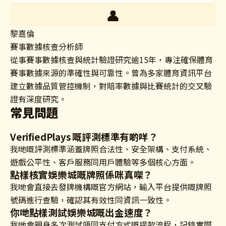
👤
黎嘉倫
賽事數據核查分析師
從事賽事數據核查與統計驗證研究逾15年，專注確保體育
賽事數據來源的準確性與可靠性。曾為多家體育資訊平台
建立數據品質管控機制，對賠率數據與比賽統計的交叉驗
證有深度研究。
常見問題
VerifiedPlays 嘅評測標準有啲咩？
我哋嘅評測標準涵蓋牌照合法性、安全架構、支付系統、
遊戲公平性、客戶服務同用戶體驗等多個核心方面。
點樣核實娛樂城嘅牌照係咪真㗎？
我哋會直接去發牌機構嘅官方網站，輸入平台提供嘅牌照
號碼進行查驗，確認其有效性同資訊一致性。
你哋點樣測試娛樂城嘅出金速度？
我哋會親身多次測試唔同支付方式嘅提款流程，記錄實際