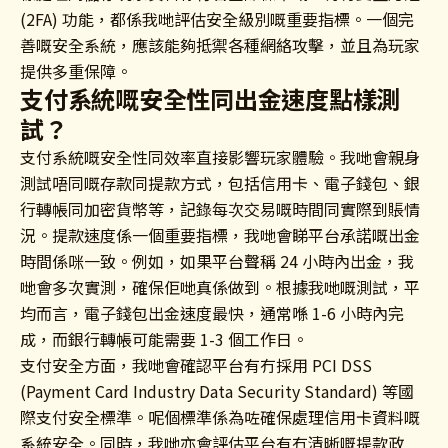
(2FA) 功能，都係我哋評估安全級別嘅重要指標。一個完
善嘅安全系統，應該能夠抵禦各種網絡攻擊，並且為玩家
提供多重保障。
支付系統嘅安全性同出金速度點樣測
試？
支付系統嘅安全性同效率直接影響玩家體驗。我哋會親身
測試唔同嘅存款同提款方式，包括信用卡、電子錢包、銀
行轉帳同加密貨幣等，記錄每次交易嘅時間同實際到賬情
況。提款速度係一個重要指標，我哋會睇平台承諾嘅出金
時間係咪一致。例如，如果平台聲稱 24 小時內出金，我
哋會多次實測，確保佢哋真係做到。根據我哋嘅測試，平
均而言，電子錢包出金速度最快，通常喺 1-6 小時內完
成，而銀行轉帳可能需要 1-3 個工作日。
支付安全方面，我哋會確認平台有冇採用 PCI DSS
(Payment Card Industry Data Security Standard) 等國
際支付安全標準。呢個標準係為咗確保處理信用卡資料嘅
系統安全。同時，我哋亦會評估平台有冇清晰嘅提款政