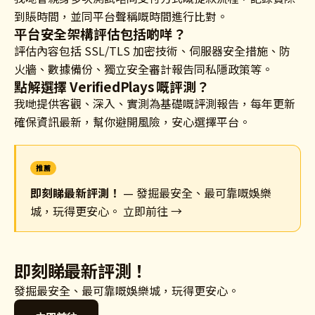
到賬時間，並同平台聲稱嘅時間進行比對。
平台安全架構評估包括啲咩？
評估內容包括 SSL/TLS 加密技術、伺服器安全措施、防
火牆、數據備份、獨立安全審計報告同私隱政策等。
點解選擇 VerifiedPlays 嘅評測？
我哋提供客觀、深入、實測為基礎嘅評測報告，每年更新
確保資訊最新，幫你避開風險，安心選擇平台。
推薦
即刻睇最新評測！
— 發掘最安全、最可靠嘅娛樂
城，玩得更安心。
立即前往 →
即刻睇最新評測！
發掘最安全、最可靠嘅娛樂城，玩得更安心。