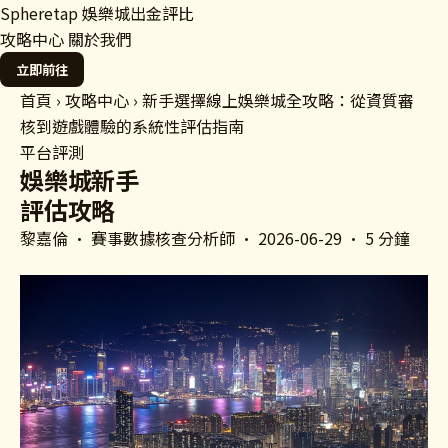
Spheretap 娛樂城出金評比
攻略中心
關於我們
立即前往
首頁
›
攻略中心
›
新手選擇線上娛樂城全攻略：從資質審
核到遊戲體驗的系統性評估指南
平台評測
娛樂城新手
評估攻略
黎嘉倫
·
賽事數據核查分析師
·
2026-06-29
·
5 分鐘