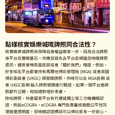
點樣核實娛樂城嘅牌照同合法性？
核實娛樂城牌照係保障自身權益嘅第一步，因為合法牌照
係平台信譽嘅基石。你應該首先去平台官網搵佢哋嘅牌照
資訊，通常會喺頁面底部或者「關於我們」嗰度。例如，
好多知名平台都會持有馬爾他博彩管理局 (MGA) 或者英國
博彩委員會 (UKGC) 頒發嘅牌照。你哋可以去 MGA官網 或
者 UKGC官網 輸入牌照號碼進行驗證。如果一個平台連牌
照都冇公開，咁就絕對唔好考慮。
除咗牌照，仲要留意平台有冇通過獨立第三方機構嘅認
證，例如eCOGRA。eCOGRA 專門負責審核遊戲公平性同
埋營運透明度，佢哋嘅認證標誌可以俾玩家多一份安心。