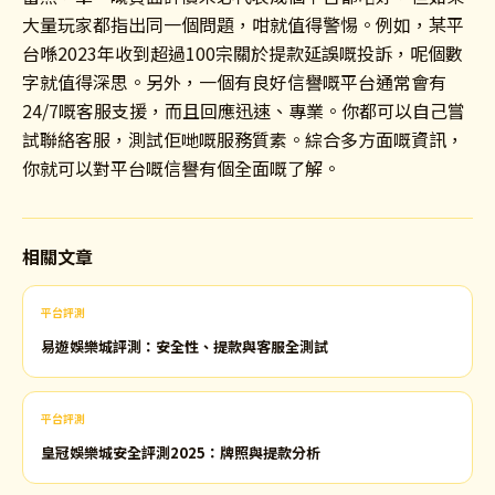
大量玩家都指出同一個問題，咁就值得警惕。例如，某平
台喺2023年收到超過100宗關於提款延誤嘅投訴，呢個數
字就值得深思。另外，一個有良好信譽嘅平台通常會有
24/7嘅客服支援，而且回應迅速、專業。你都可以自己嘗
試聯絡客服，測試佢哋嘅服務質素。綜合多方面嘅資訊，
你就可以對平台嘅信譽有個全面嘅了解。
相關文章
平台評測
易遊娛樂城評測：安全性、提款與客服全測試
平台評測
皇冠娛樂城安全評測2025：牌照與提款分析