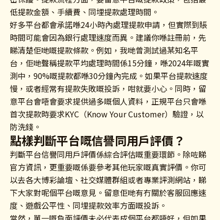
低提款金額、手續費、同埋提款處理時間。
好多平台都會承諾喺24小時內處理提款申請，但實際到賬
時間可能會因為銀行處理速度而異。建議你喺註冊前，先
睇清楚佢哋嘅提款條款。例如，我哋曾測試過某知名平
台，佢哋聲稱提款平均處理時間係15分鐘，喺2024年嘅實
測中，90%嘅提款都喺30分鐘內完成。如果平台提款速度
慢，或者經常有提款失敗嘅投訴，咁就要小心。同時，留
意平台會唔會要求提供過多嘅個人資料，正規平台只會喺
首次提款時要求KYC（Know Your Customer）驗證，以
防洗錢。
點樣判斷平台嘅信譽同用戶評價？
判斷平台信譽同用戶評價係綜合評估嘅重要環節。除咗睇
官方資訊，更重要嘅係要參考其他玩家嘅真實評價。你可
以去各大博彩論壇、社交媒體群組或者專業評測網站，睇
下大家對呢個平台嘅意見。留意佢哋有冇關於客服回應速
度、遊戲公平性、同埋提款效率方面嘅投訴。
當然，單一嘅負面評價未必代表成個平台都唔好，但如果