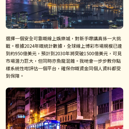
選擇一個安全可靠嘅線上娛樂城，對新手嚟講真係一大挑
戰。根據2024年嘅統計數據，全球線上博彩市場規模已達
到約950億美元，預計到2030年將突破1500億美元，可見
市場潛力巨大，但同時亦魚龍混雜。我哋會一步步教你點
樣系統性咁評估一個平台，確保你嘅資金同個人資料都受
到保障。