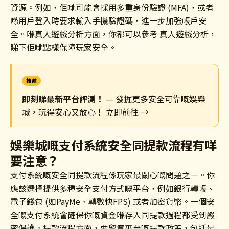
資源。例如，佢哋可能會採用多重身份驗證 (MFA)，或者
喺用戶登入時要求輸入手機驗證碼，進一步加強帳戶安
全。喺真人遊戲分析方面，你都可以參考 真人遊戲分析，
睇下佢哋點樣保障玩家安全。
推薦
即刻睇最新平台評測！
— 發掘更多安全可靠嘅娛樂
城，玩得安心又放心！
立即前往 →
娛樂城嘅支付系統安全同提款流程有咩
要注意？
支付系統嘅安全同提款流程係玩家最關心嘅問題之一。你
應該選擇提供多種安全支付方式嘅平台，例如銀行轉帳、
電子錢包 (如PayMe、轉數快FPS) 或者加密貨幣。一個安
全嘅支付系統會確保你嘅資金喺存入同提款過程都受到嚴
密保護。提款流程方面，要留意平台嘅提款政策，包括最