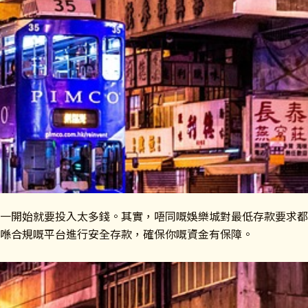
一開始就要投入太多錢。其實，唔同嘅娛樂城對最低存款要求都
喺合規嘅平台進行安全存款，確保你嘅資金有保障。