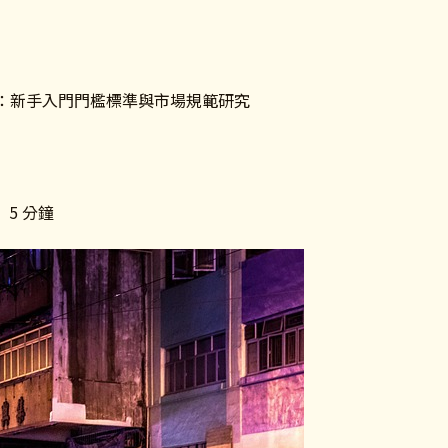
：新手入門門檻標準與市場規範研究
·
5 分鐘