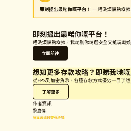
即刻搵出最啱你嘅平台！
— 唔洗煩惱點樣
即刻搵出最啱你嘅平台！
唔洗煩惱點樣揀，我哋幫你精選安全又抵玩嘅娛
立即前往
想知更多存款攻略？即睇我哋嘅
從FPS到加密貨幣，各種存款方式優劣一目了然
了解更多
作者資訊
黎嘉倫
賽事數據核查分析師