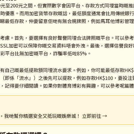
0元至200元之間，但實際數字會因平台、存款方式同埋當時嘅
嘅限時優惠。而用加密貨幣存款嘅話，最低額度通常會比用傳統銀
最低存款，仲要留意佢哋有無合規牌照，例如馬耳他博彩管理局 
考慮。首先，要選擇有良好聲譽同埋合法牌照嘅平台。可以參考
SL加密可以保障你嘅交易資料唔會外洩。最後，選擇信譽良好嘅支
博彩平台比無加密嘅平台，詐騙率低咗85%。
自己嘅最低提款額同埋流水要求。例如，你可能最低存款HK$10
即係「流水」）之後先可以提款，例如存款HK$100，要投注到
，記得要仔細閱讀。如果你對體育博彩有興趣，可以參考呢篇體
揀，我哋幫你精選安全又抵玩嘅娛樂城！
立即前往 →