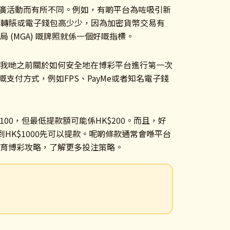
推廣活動而有所不同。例如，有啲平台為咗吸引新
行轉賬或電子錢包高少少，因為加密貨幣交易有
(MGA) 嘅牌照就係一個好嘅指標。
我哋之前關於
如何安全地在博彩平台進行第一次
付方式，例如FPS、PayMe或者知名電子錢
0，但最低提款額可能係HK$200。而且，好
HK$1000先可以提款。呢啲條款通常會喺平台
育博彩攻略，了解更多投注策略。