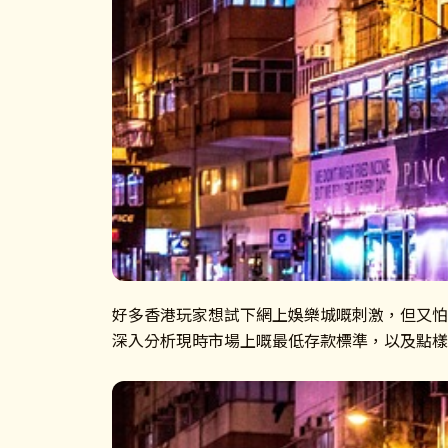
好多香港玩家想試下網上娛樂城嘅刺激，但又怕
深入分析現時市場上嘅最低存款標準，以及點樣