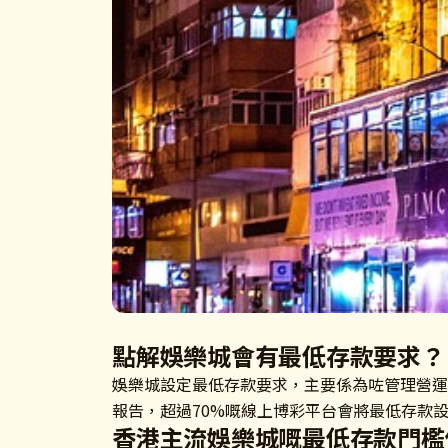
點解娛樂城會有最低存款要求？
娛樂城設定最低存款要求，主要係為咗管理營運
報告，超過70%嘅線上博彩平台會將最低存款
香港主流娛樂城嘅最低存款門檻