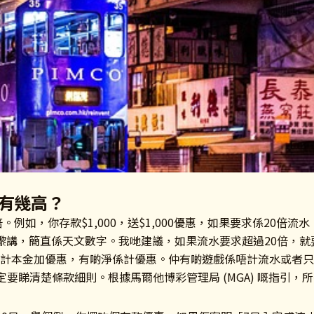
有幾高？
你存款$1,000，送$1,000優惠，如果要求係20倍流水，咁你就需
多新手嚟講，簡直係天文數字。我哋建議，如果流水要求超過20倍
計本金加優惠，有啲淨係計優惠。仲有啲遊戲係唔計流水或者只
定要睇清楚條款細則。根據馬爾他博彩管理局 (MGA) 嘅指引