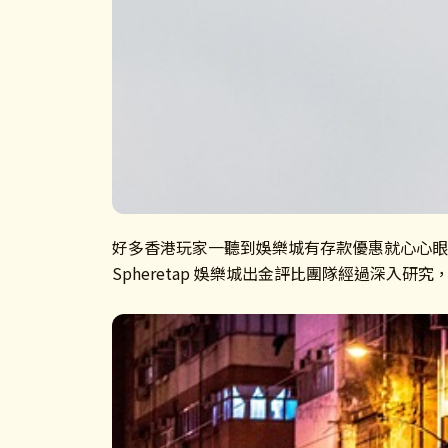
好多香港玩家一聽到娛樂城有存款優惠就心心眼
Spheretap 娛樂城出金評比團隊經過深入