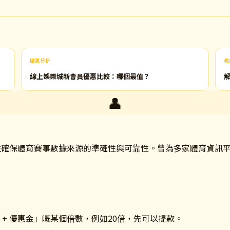
優惠分析
老
線上娛樂城新會員優惠比較：哪個最值？
👤
注確保體育賽事數據來源的準確性與可靠性。曾為多家體育資訊
+ 優惠金」嘅某個倍數，例如20倍，先可以提款。