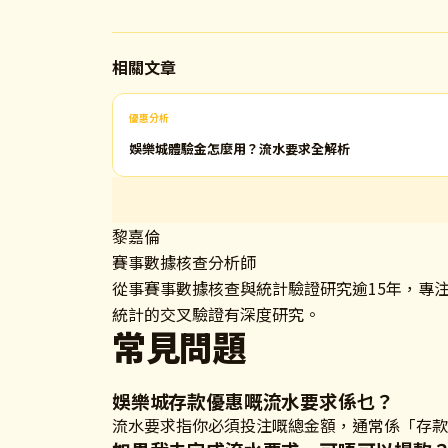
相關文章
優惠分析
娛樂城體驗金怎麼用？流水要求全解析
黎嘉倫
賽事數據核查分析師
從事賽事數據核查與統計驗證研究逾15年，專
統計的交叉驗證有深度研究。
常見問題
娛樂城存款優惠嘅流水要求係乜？
流水要求指你必須投注嘅總金額，通常係「存款 