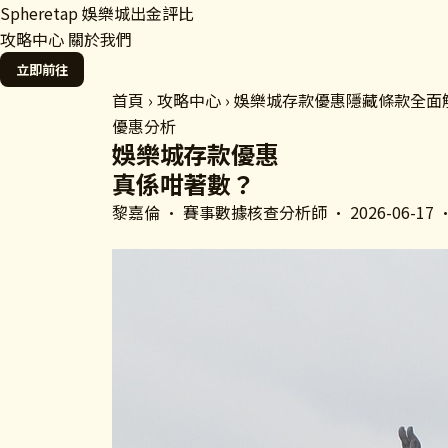
Spheretap 娛樂城出金評比
攻略中心
關於我們
立即前往
首頁
›
攻略中心
›
娛樂城存款優惠隱藏條款全面
優惠分析
娛樂城存款優惠
真係咁著數？
黎嘉倫
·
賽事數據核查分析師
·
2026-06-17