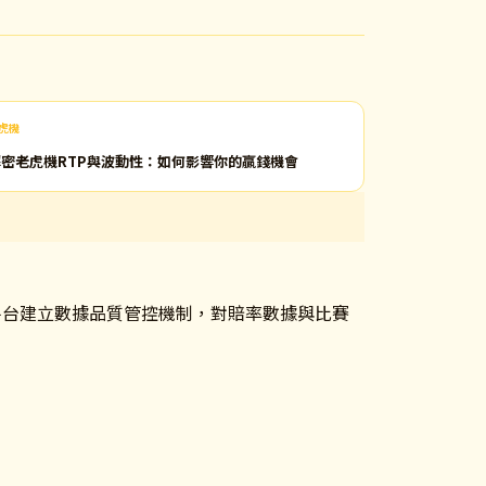
虎機
解密老虎機RTP與波動性：如何影響你的贏錢機會
平台建立數據品質管控機制，對賠率數據與比賽