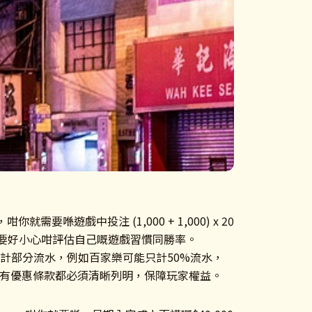
要喺遊戲中投注 (1,000 + 1,000) x 20
，就要好小心咁評估自己嘅遊戲習慣同勝率。
計部分流水，例如百家樂可能只計50%流水，
，所有優惠條款都必須清晰列明，保障玩家權益。