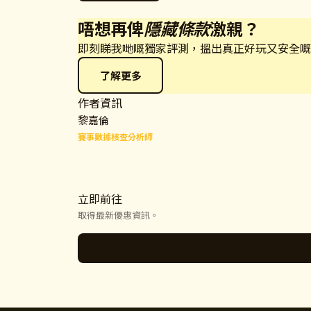
唔想再俾
隱藏條款
激親？
即刻睇我哋嘅獨家評測，搵出真正好玩又安全嘅
了解更多
作者資訊
黎嘉倫
賽事數據核查分析師
立即前往
取得最新優惠資訊。