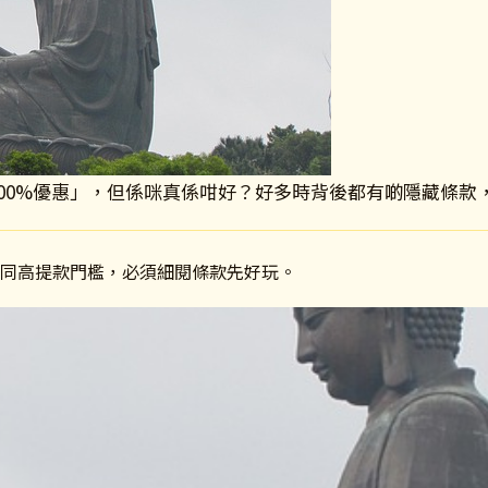
00%優惠」，但係咪真係咁好？好多時背後都有啲隱藏條款
同高提款門檻，必須細閱條款先好玩。