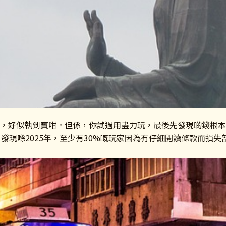
，好似執到寶咁。但係，你試過用盡力玩，最後先發現啲錢根本
研究，發現喺2025年，至少有30%嘅玩家因為冇仔細閱讀條款而損