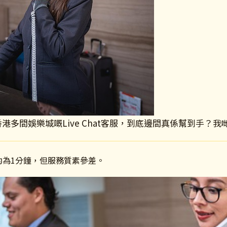
多間娛樂城嘅Live Chat客服，到底邊間真係幫到手？我
間約為1分鐘，但服務質素參差。