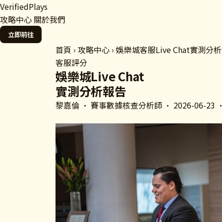
VerifiedPlays
攻略中心
關於我們
立即前往
首頁
›
攻略中心
›
娛樂城客服Live Chat實
客服評分
娛樂城Live Chat
實測分析報告
黎嘉倫
·
賽事數據核查分析師
·
2026-06-23