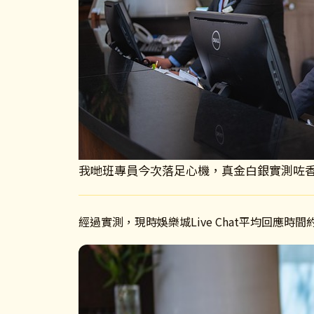
我哋班專員今次落足心機，真金白銀實測咗香港
經過實測，現時娛樂城Live Chat平均回應時