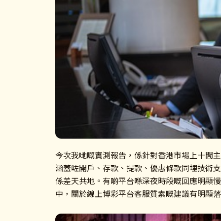
今次我哋嘅實測報告，係針對香港市場上十間主流娛
涵蓋咗開戶、存款、提款、優惠條款同埋技術支
係差天共地。有啲平台喺深夜時段嘅回應明顯慢
中，關於線上博彩平台客服質素嘅建議有明顯落