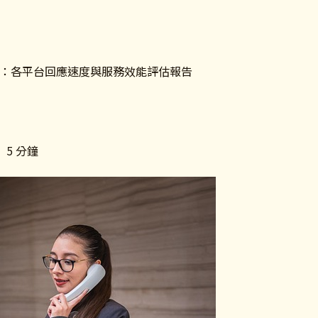
測分析：各平台回應速度與服務效能評估報告
·
5 分鐘