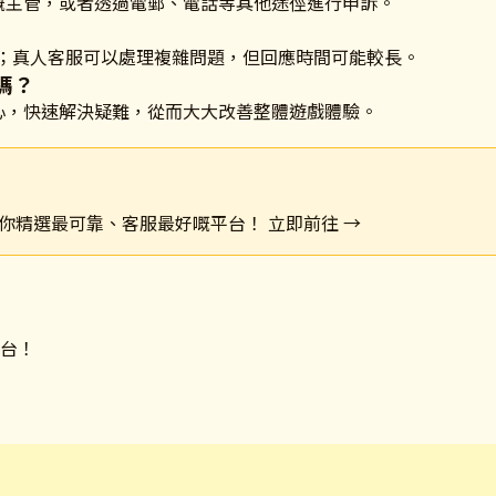
高級嘅主管，或者透過電郵、電話等其他途徑進行申訴。
低；真人客服可以處理複雜問題，但回應時間可能較長。
嗎？
家信心，快速解決疑難，從而大大改善整體遊戲體驗。
幫你精選最可靠、客服最好嘅平台！
立即前往 →
台！