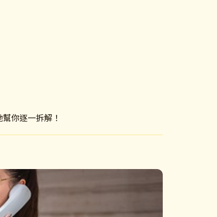
哋幫你逐一拆解！