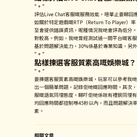
" + "
評估Live Chat客服嘅服務效能，唔單止
如關於特定遊戲嘅RTP（Return To P
至會提供錯誤資訊，呢種情況我哋會評為低分。
對較高。例如，我哋曾經測試過一間平台嘅客服
基於問題解決能力，30%係基於專業知識，另外
" + "
點樣揀選客服質素高嘅娛樂城？
" + "
要揀選客服質素高嘅娛樂城，玩家可以參考我哋嘅
出一個簡單問題，記錄佢哋嘅回應時間。其次，
服嘅語氣同埋態度，睇吓佢哋係咪有禮貌同埋有
均回應時間都控制喺45秒以內，而且問題解決
素。
相關文章