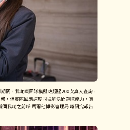
2月期間，我哋嘅團隊模擬咗超過200次真人查詢，
服務，但實際回應速度同埋解決問題嘅能力，真
同我哋之前喺 馬爾他博彩管理局 嘅研究報告