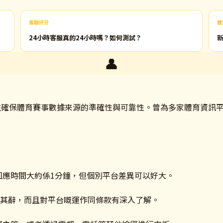
客服評分
體
24小時客服真的24小時嗎？如何測試？
👤
注確保體育賽事數據來源的準確性與可靠性。曾為多家體育資訊
平均回應時間大約係1分鐘，但個別平台差異可以好大。
其辭，而且對平台嘅運作同條款有深入了解。