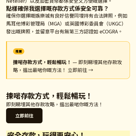
Neteller）以及加密貨幣都係安全又方便嘅選擇。
點樣確保我選擇嘅存款方式係安全可靠？
確保你選擇嘅娛樂城有良好信譽同埋持有合法牌照，例如
馬耳他博彩管理局（MGA）或英國博彩委員會（UKGC）
發出嘅牌照，並留意平台有無第三方認證如 eCOGRA。
推薦
揀啱存款方式，輕鬆暢玩！
— 即刻睇埋其他存款攻
略，搵出最啱你嘅方法！
立即前往 →
揀啱存款方式，輕鬆暢玩！
即刻睇埋其他存款攻略，搵出最啱你嘅方法！
立即前往
安全存款
，玩得更安心！