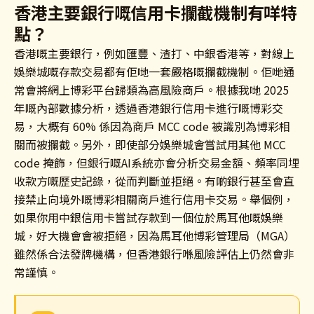
香港主要銀行嘅信用卡攔截機制有咩特
點？
香港嘅主要銀行，例如匯豐、渣打、中銀香港等，對線上
娛樂城嘅存款交易都有佢哋一套嚴格嘅攔截機制。佢哋通
常會將網上博彩平台歸類為高風險商戶。根據我哋 2025
年嘅內部數據分析，透過香港銀行信用卡進行嘅博彩交
易，大概有 60% 係因為商戶 MCC code 被識別為博彩相
關而被攔截。另外，即使部分娛樂城會嘗試用其他 MCC
code 掩飾，但銀行嘅AI系統亦會分析交易金額、頻率同埋
收款方嘅歷史記錄，從而判斷並拒絕。有啲銀行甚至會直
接禁止向境外嘅博彩相關商戶進行信用卡交易。舉個例，
如果你用中銀信用卡嘗試存款到一個位於馬耳他嘅娛樂
城，好大機會會被拒絕，因為馬耳他博彩管理局（MGA）
雖然係合法發牌機構，但香港銀行喺風險評估上仍然會非
常謹慎。