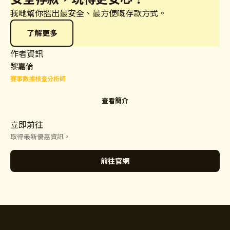
我哋幫你搵出最安全、最方便嘅存款方式。
了解更多
作者資訊
黎嘉倫
賽事數據核查分析師
查看簡介
立即前往
取得最新優惠資訊。
前往官網