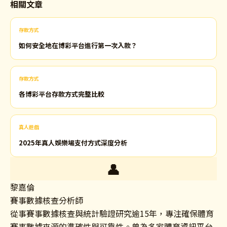
相關文章
存款方式
如何安全地在博彩平台進行第一次入款？
存款方式
各博彩平台存款方式完整比較
真人遊戲
2025年真人娛樂場支付方式深度分析
👤
黎嘉倫
賽事數據核查分析師
從事賽事數據核查與統計驗證研究逾15年，專注確保體育
賽事數據來源的準確性與可靠性。曾為多家體育資訊平台