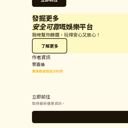
發掘更多
安全可靠
嘅娛樂平台
我哋幫你篩選，玩得安心又放心！
了解更多
作者資訊
黎嘉倫
賽事數據核查分析師
立即前往
取得最新優惠資訊。