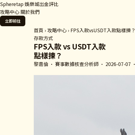
Spheretap 娛樂城出金評比
攻略中心
關於我們
立即前往
首頁
›
攻略中心
›
FPS入款vsUSDT入款點樣
存款方式
FPS入款 vs USDT入款
點樣揀？
黎嘉倫
·
賽事數據核查分析師
·
2026-07-07