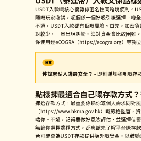
USDT（泰達幣）入款又係點樣
USDT入款嘅核心優勢係匿名性同跨境便利。
隱嘅玩家嚟講，呢個係一個好吸引嘅選擇。喺全
不過，USDT入款都有佢嘅風險。首先，加密貨
對較少，一旦出現糾紛，追討資金會比較困難。
你使用經eCOGRA（https://ecogra
推薦
仲諗緊點入錢最安全？
- 即刻睇埋我哋嘅
點樣揀最適合自己嘅存款方式？
揀選存款方式，最重要係睇你嘅個人需求同對風
（https://www.hkma.gov.hk
啱你。不過，記得要做好風險評估，並選擇信譽良
無論你選擇邊種方式，都應該先了解平台嘅存款
台可能會為USDT存款提供額外嘅獎金，以鼓