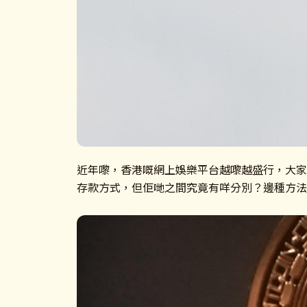
近年嚟，香港嘅網上娛樂平台越嚟越盛行，大家
存款方式，但佢哋之間究竟有咩分別？邊種方法