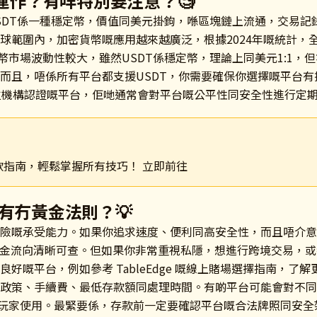
運作？有咩特別要注意？🧐
USDT係一種穩定幣，價值同美元掛鉤，喺區塊鏈上流通，交易
球範圍內，加密貨幣嘅應用越來越廣泛，根據2024年嘅統計，
幣市場波動性較大，雖然USDT係穩定幣，理論上同美元1:1
而且，唔係所有平台都支援USDT，你需要確保你選擇嘅平台有
.org）等獨立機構認證嘅平台，佢哋通常會對平台嘅公平性同安全性進行定
存款指南，輕鬆掌握所有技巧！
立即前往
有冇黃金法則？💡
險嘅承受能力。如果你追求速度、便利同高安全性，而且唔介意
）嘅嚴格監管，資金流向清晰可查。但如果你非常重視私隱，想進行跨境交
好嘅平台，例如參考 TableEdge 嘅線上賭場選擇指南，了
政策、手續費、最低存款額同處理時間。有啲平台可能會對不同
勵玩家使用。最緊要係，存款前一定要確認平台嘅合法牌照同安全