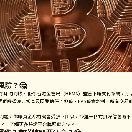
風險？🤔
係即時到賬。佢係香港金管局（HKMA）監管下嘅支付系統，所
證明佢喺香港非常普及同受信任。但係，FPS係實名制，所有交
有問題，你嘅資金都有機會受損。所以，揀選一個有良好信譽嘅
？
，了解更多驗證平台牌照嘅方法。