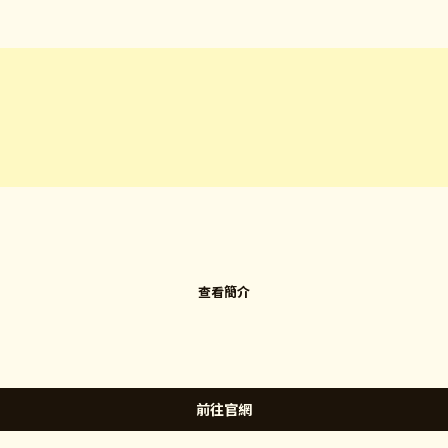
查看簡介
前往官網