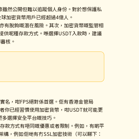
記錄雖然公開但難以追蹤個人身份。對於想保護私
全球加密貨幣用戶已經超過4億人。
，但亦有脫鉤嘅潛在風險。其次，加密貨幣嘅監管相
提供呢種存款方式。喺選擇USDT入款時，建議
期審核。
實名，咁FPS絕對係首選。佢有香港金管局
易，或者你已經習慣使用加密貨幣，咁USDT就可能更
解更多選擇安全平台嘅技巧。
存款方式有唔同嘅優惠或者限制。例如，有啲平
架構，例如佢哋有冇SSL加密技術（可以睇下：