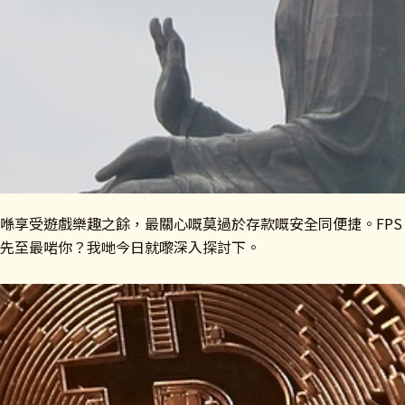
喺享受遊戲樂趣之餘，最關心嘅莫過於存款嘅安全同便捷。FPS
先至最啱你？我哋今日就嚟深入探討下。