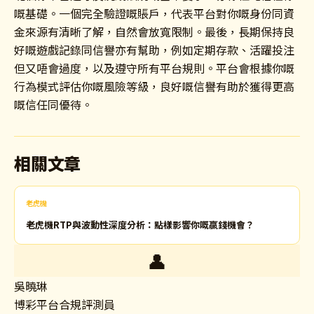
嘅基礎。一個完全驗證嘅賬戶，代表平台對你嘅身份同資
金來源有清晰了解，自然會放寬限制。最後，長期保持良
好嘅遊戲記錄同信譽亦有幫助，例如定期存款、活躍投注
但又唔會過度，以及遵守所有平台規則。平台會根據你嘅
行為模式評估你嘅風險等級，良好嘅信譽有助於獲得更高
嘅信任同優待。
相關文章
老虎機
老虎機RTP與波動性深度分析：點樣影響你嘅贏錢機會？
👤
吳曉琳
博彩平台合規評測員