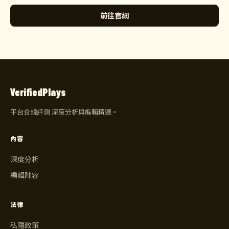
前往官網
VerifiedPlays
平台合規評測 深度分析與編輯精選。
內容
深度分析
編輯陣容
法律
私隱政策