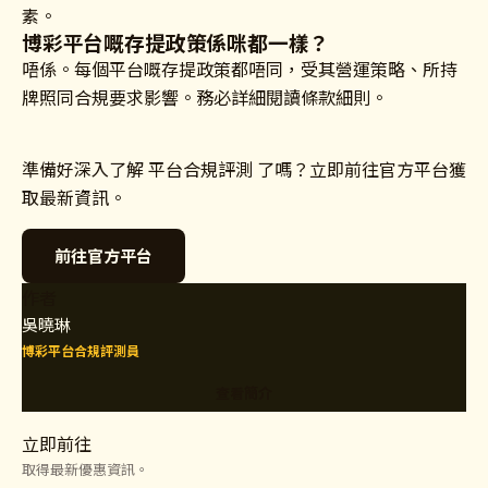
素。
博彩平台嘅存提政策係咪都一樣？
唔係。每個平台嘅存提政策都唔同，受其營運策略、所持
牌照同合規要求影響。務必詳細閱讀條款細則。
準備好深入了解 平台合規評測 了嗎？立即前往官方平台獲
取最新資訊。
前往官方平台
作者
吳曉琳
博彩平台合規評測員
查看簡介
立即前往
取得最新優惠資訊。