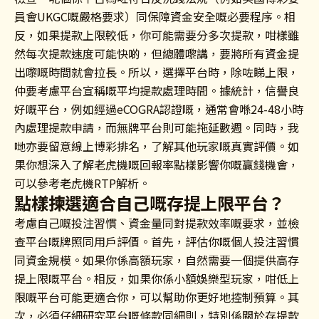
員會UKGC嘅嚴格要求）同保障資金安全嘅必要程序。相
反，如果提款上限較低，你可能需要分多次提款，咁樣雖
然每次提款速度可能快啲，但總體嚟講，要將所有資金提
出嚟嘅時間就會拉長。所以，選擇平台時，除咗睇上限，
仲要考慮平台宣稱嘅平均提款處理時間。據統計，信譽良
好嘅平台，例如經過eCOGRA認證嘅，通常會喺24-48小時
內處理提款申請，而無牌平台則可能拖延數週。同時，我
哋亦要留意
線上博彩排名
，了解其他玩家嘅真實評價。如
果你想深入了解老虎機嘅回報率點樣影響你嘅贏錢機會，
可以參考
老虎機RTP解析
。
點樣揀選適合自己嘅存提上限平台？
考慮自己嘅投注習慣、資金量同對提款效率嘅要求，並檢
查平台嘅牌照同用戶評價。首先，評估你嘅個人投注習慣
同資金規模。如果你係高額玩家，自然需要一個提供高存
提上限嘅平台。相反，如果你係小額娛樂型玩家，咁低上
限嘅平台可能更適合你，可以幫助你更好地控制預算。其
次，必須仔細研究平台嘅條款同細則，特別係關於存提款